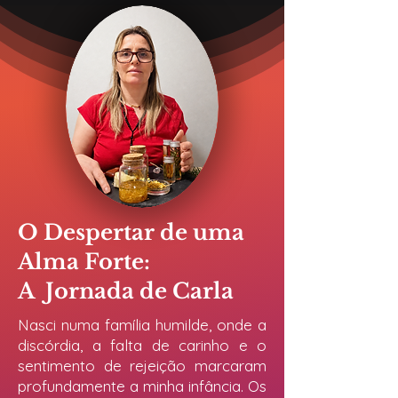
O Despertar de uma
Alma Forte:
A Jornada de Carla
Nasci numa família humilde, onde a
discórdia, a falta de carinho e o
sentimento de rejeição marcaram
profundamente a minha infância. Os